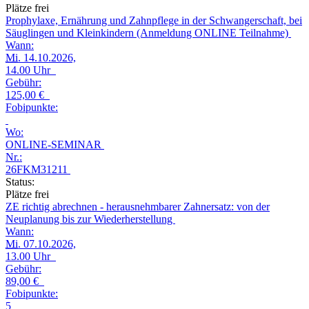
Plätze frei
Prophylaxe, Ernährung und Zahnpflege in der Schwangerschaft, bei
Säuglingen und Kleinkindern (Anmeldung ONLINE Teilnahme)
Wann:
Mi.
14.10.2026,
14.00 Uhr
Gebühr:
125,00 €
Fobipunkte:
Wo:
ONLINE-SEMINAR
Nr.:
26FKM31211
Status:
Plätze frei
ZE richtig abrechnen - herausnehmbarer Zahnersatz: von der
Neuplanung bis zur Wiederherstellung
Wann:
Mi.
07.10.2026,
13.00 Uhr
Gebühr:
89,00 €
Fobipunkte:
5