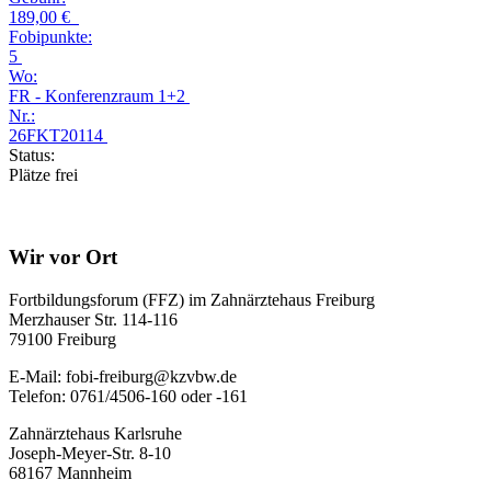
189,00 €
Fobipunkte:
5
Wo:
FR - Konferenzraum 1+2
Nr.:
26FKT20114
Status:
Plätze frei
Wir vor Ort
Fortbildungsforum (FFZ) im Zahnärztehaus Freiburg
Merzhauser Str. 114-116
79100 Freiburg
E-Mail: fobi-freiburg@kzvbw.de
Telefon: 0761/4506-160 oder -161
Zahnärztehaus Karlsruhe
Joseph-Meyer-Str. 8-10
68167 Mannheim