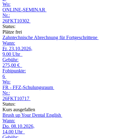
Wo:
ONLINE-SEMINAR
Nr.:
26FKT10302
Status:
Plätze frei
Zahntechnische Abrechnung für Fortgeschrittene
Wann:
Fr.
23.10.2026,
9.00 Uhr
Gebühr:
275,00 €
Fobipunkte:
6
Wo:
FR - FFZ-Schulungsraum
Nr.:
26FKT10717
Status:
Kurs ausgefallen
Brush up Your Dental English
Wann:
Do.
08.10.2026,
14.00 Uhr
Gebühr: