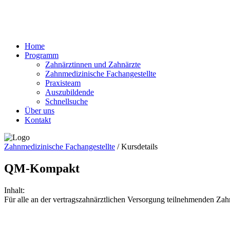
Home
Programm
Zahnärztinnen und Zahnärzte
Zahnmedizinische Fachangestellte
Praxisteam
Auszubildende
Schnellsuche
Über uns
Kontakt
Zahnmedizinische Fachangestellte
/
Kursdetails
QM-Kompakt
Inhalt:
Für alle an der vertragszahnärztlichen Versorgung teilnehmenden Zah