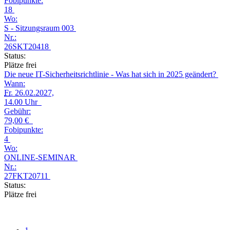
Fobipunkte:
18
Wo:
S - Sitzungsraum 003
Nr.:
26SKT20418
Status:
Plätze frei
Die neue IT-Sicherheitsrichtlinie - Was hat sich in 2025 geändert?
Wann:
Fr.
26.02.2027,
14.00 Uhr
Gebühr:
79,00 €
Fobipunkte:
4
Wo:
ONLINE-SEMINAR
Nr.:
27FKT20711
Status:
Plätze frei