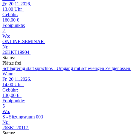
Fr.
20.11.2026,
13.00 Uhr
Gebühr:
160,00 €
Fobipunkte:
2
Wo:
ONLINE-SEMINAR
Nr.:
26KKT19904
Status:
Plätze frei
Schlagfertig statt sprachlos - Umgang mit schwierigen Zeitgenossen
Wann:
Fr.
20.11.2026,
14.00 Uhr
Gebühr:
130,00 €
Fobipunkte:
5
Wo:
S - Sitzungsraum 003
Nr.:
26SKT20117
Status: