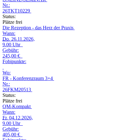
Nr.:
26TKT10229
Status:
Plätze frei
Die Rezeption - das Herz der Praxis
Wann:
Do.
26.11.2026,
9.00 Uhr
Gebühr:
245,00 €
Fobipunkte:
Wo:
FR - Konferenzraum 3+4
Nr.:
26FKM20513
Status:
Plätze frei
QM-Kompakt
Wann:
Fr.
04.12.2026,
9.00 Uhr
Gebühr:
405,00 €