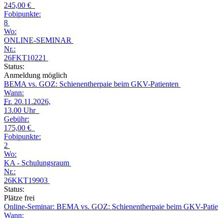
245,00 €
Fobipunkte:
8
Wo:
ONLINE-SEMINAR
Nr.:
26FKT10221
Status:
Anmeldung möglich
BEMA vs. GOZ: Schienentherpaie beim GKV-Patienten
Wann:
Fr.
20.11.2026,
13.00 Uhr
Gebühr:
175,00 €
Fobipunkte:
2
Wo:
KA - Schulungsraum
Nr.:
26KKT19903
Status:
Plätze frei
Online-Seminar: BEMA vs. GOZ: Schienentherpaie beim GKV-Pati
Wann: