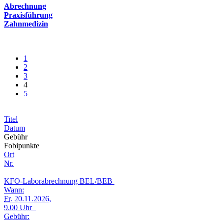
Abrechnung
Praxisführung
Zahnmedizin
1
2
3
4
5
Titel
Datum
Gebühr
Fobipunkte
Ort
Nr.
KFO-Laborabrechnung BEL/BEB
Wann:
Fr.
20.11.2026,
9.00 Uhr
Gebühr: