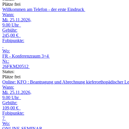
Plätze frei
Willkommen am Telefon - der erste Eindruck
Wann:
Mi.
25.11.2026,
9.00 Uhr
Gebühr:
245,00 €
Fobipunkte:
Wo:
FR - Konferenzraum 3+4
Nr.:
26FKM20512
Status:
Plätze frei
Online: KFO : Beantragung und Abrechnung kieferorthopädischer L
Wann:
Mi.
25.11.2026,
9.00 Uhr
Gebühr:
109,00 €
Fobipunkte:
7
Wo:
ONLINE-SEMINAR