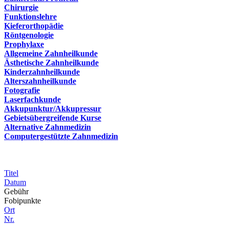
Chirurgie
Funktionslehre
Kieferorthopädie
Röntgenologie
Prophylaxe
Allgemeine Zahnheilkunde
Ästhetische Zahnheilkunde
Kinderzahnheilkunde
Alterszahnheilkunde
Fotografie
Laserfachkunde
Akkupunktur/Akkupressur
Gebietsübergreifende Kurse
Alternative Zahnmedizin
Computergestützte Zahnmedizin
Titel
Datum
Gebühr
Fobipunkte
Ort
Nr.