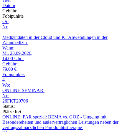
Titel
Datum
Gebühr
Fobipunkte
Ort
Nr.
Medizindaten in der Cloud und KI-Anwendungen in der
Zahnmedizin
Wann:
Mi.
23.09.2026,
14.00 Uhr
Gebühr:
79,00 €
Fobipunkte:
4
Wo:
ONLINE-SEMINAR
Nr.:
26FKT20706
Status:
Plätze frei
ONLINE: PAR spezial: BEMA vs. GOZ - Umgang mit
Besondereheiten und außervertraglichen Leistungen neben der
vertragszahnärztlichen Parodontitistherapie