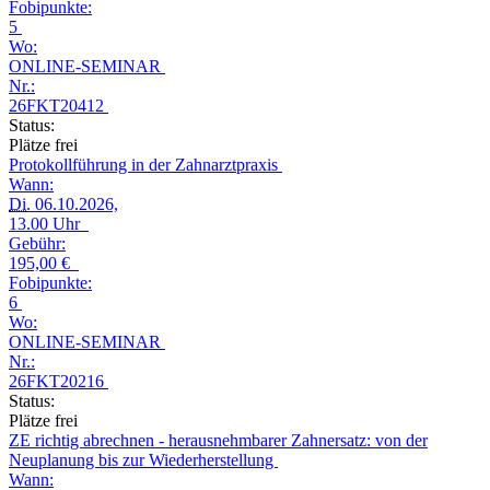
Fobipunkte:
5
Wo:
ONLINE-SEMINAR
Nr.:
26FKT20412
Status:
Plätze frei
Protokollführung in der Zahnarztpraxis
Wann:
Di.
06.10.2026,
13.00 Uhr
Gebühr:
195,00 €
Fobipunkte:
6
Wo:
ONLINE-SEMINAR
Nr.:
26FKT20216
Status:
Plätze frei
ZE richtig abrechnen - herausnehmbarer Zahnersatz: von der
Neuplanung bis zur Wiederherstellung
Wann: