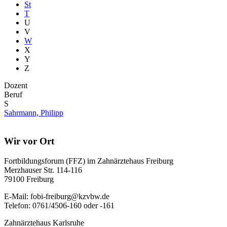
St
T
U
V
W
X
Y
Z
Dozent
Beruf
S
Sahrmann, Philipp
Wir vor Ort
Fortbildungsforum (FFZ) im Zahnärztehaus Freiburg
Merzhauser Str. 114-116
79100 Freiburg
E-Mail: fobi-freiburg@kzvbw.de
Telefon: 0761/4506-160 oder -161
Zahnärztehaus Karlsruhe