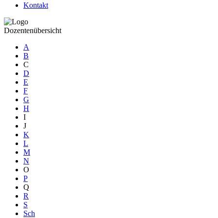
Kontakt
Dozentenübersicht
A
B
C
D
E
F
G
H
I
J
K
L
M
N
O
P
Q
R
S
Sch