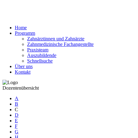
Home
Programm
Zahnärztinnen und Zahnärzte
Zahnmedizinische Fachangestellte
Praxisteam
Auszubildende
Schnellsuche
Über uns
Kontakt
Dozentenübersicht
A
B
C
D
E
F
G
H