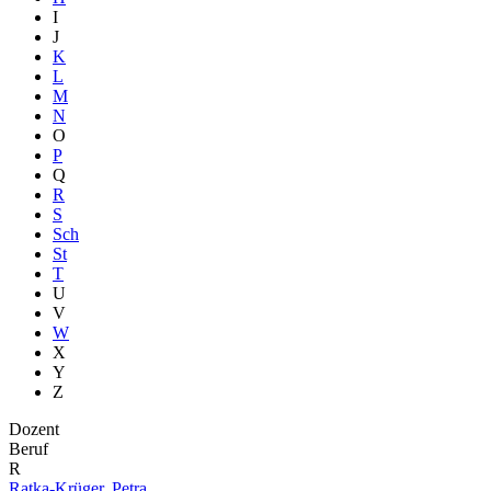
I
J
K
L
M
N
O
P
Q
R
S
Sch
St
T
U
V
W
X
Y
Z
Dozent
Beruf
R
Ratka-Krüger, Petra