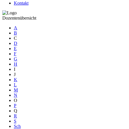
Kontakt
Dozentenübersicht
A
B
C
D
E
F
G
H
I
J
K
L
M
N
O
P
Q
R
S
Sch