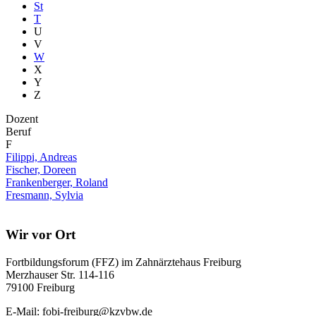
St
T
U
V
W
X
Y
Z
Dozent
Beruf
F
Filippi, Andreas
Fischer, Doreen
Frankenberger, Roland
Fresmann, Sylvia
Wir vor Ort
Fortbildungsforum (FFZ) im Zahnärztehaus Freiburg
Merzhauser Str. 114-116
79100 Freiburg
E-Mail: fobi-freiburg@kzvbw.de