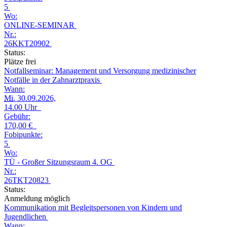
5
Wo:
ONLINE-SEMINAR
Nr.:
26KKT20902
Status:
Plätze frei
Notfallseminar: Management und Versorgung medizinischer
Notfälle in der Zahnarztpraxis
Wann:
Mi.
30.09.2026,
14.00 Uhr
Gebühr:
170,00 €
Fobipunkte:
5
Wo:
TÜ - Großer Sitzungsraum 4. OG
Nr.:
26TKT20823
Status:
Anmeldung möglich
Kommunikation mit Begleitspersonen von Kindern und
Jugendlichen
Wann: