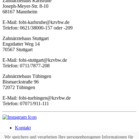
Zahnärztehaus Karlsruhe
Joseph-Meyer-Str. 8-10
68167 Mannheim
E-Mail: fobi-karlsruhe@kzvbw.de
Telefon: 0621/38000-157 oder -209
Zahnärztehaus Stuttgart
Engstlatter Weg 14
70567 Stuttgart
E-Mail: fobi-stuttgart@kzvbw.de
Telefon: 0711/7877-208
Zahnärztehaus Tübingen
Bismarckstraße 96
72072 Tübingen
E-Mail: fobi-tuebingen@kzvbw.de
Telefon: 07071/911-111
Kontakt
Impressum
Wir speichern und verarbeiten Ihre personenbezogenen Informationen für
AGB