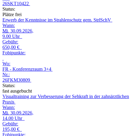
26SKT10422
Status:
Plätze frei
Erwerb der Kenntnisse im Strahlenschutz gem. StrlSchV
Wann:
Mi.
30.09.2026,
9.00 Uhr
Gebühr:
650,00 €
Fobipunkte:
Wo:
FR - Konferenzraum 3+4
Nr.:
26FKM30809
Status:
fast ausgebucht
Visualtraining zur Verbesserung der Sehkraft in der zahnärztlichen
Praxis
Wann:
Mi.
30.09.2026,
14.00 Uhr
Gebühr:
195,00 €
Fobipunkte: